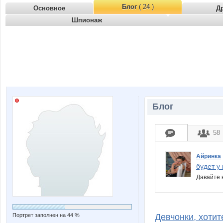
Блог
( 24 )
Основное
Д
Шпионаж
Блог
58
Айринка
будет у 
Давайте 
Портрет заполнен на 44 %
Девчонки, хотит