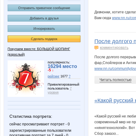
Отправить приватное сообщение
Девчонки, хотите сдел
Вам сюда
www.nn.ru/co
Добавить в друзья
Игнорировать
Сделать подарок
После долгого п
комментировать
Покупаем вместе: БОЛЬШОЙ ШОПИНГ
(взрослый)
После долгого перерыв
популярность:
фар,Спойлеров и Анти
16294 место
www.nn.ru/community/p
-5 ↓
рейтинг
1677
?
Читать полностью
Привилегированный
пользователь
7
уровня
«Какой русский 
Статистика портрета:
«Какой русский не люби
современный мир не пр
сейчас просматривают портрет - 0
«нянятехнологий». Вот в
зарегистрированные пользователи
Сбор заказо...
посетившие портрет за 7 дней - 0